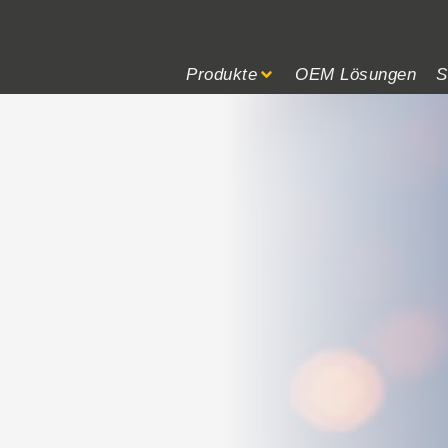
RUKTUR
ne – von überall und zu jeder Zeit
Produkte
OEM Lösungen
S