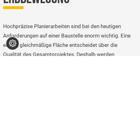
Hochpräzise Planierarbeiten sind bei den heutigen
Anforderungen auf einer Baustelle enorm wichtig. Eine
ebene, gleichmäßige Fläche entscheidet über die
Qualität des Gesamtprojektes. Deshalb werden
Baustellen und ihre Abläufe immer komplexer. Die
Anforderungen an die Baustellenorganisation steigen
und die Aufgaben der Maschinenführer wachsen.
Zusätzlich sollen jedoch die Bauvorhaben, wie z. B.
Ausschachten einer Baugrube, oder komplette Erd- und
Tiefbau Projekte schnell und kostengünstig umgesetzt
werden.